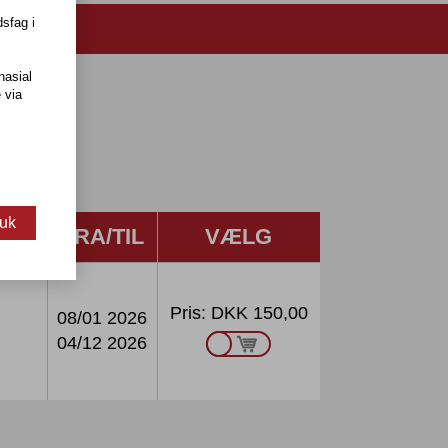
sfag i
nasial
 via
uk
RE
FRA/TIL
VÆLG
Pris:
DKK 150,00
08/01 2026
04/12 2026