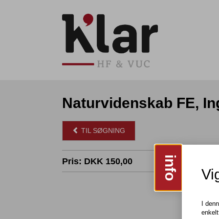
Naturvidenskab FE, I
TIL SØGNING
info
Pris: DKK 150,00
Vig
I den
enkelt