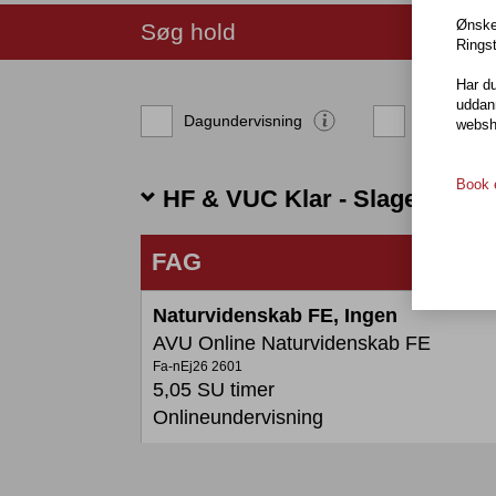
Ønske
Søg hold
Ringst
Har du
uddan
Dagundervisning
Onlineunde
websho
Book e
HF & VUC Klar - Slagelse
FAG
Tabellen
Naturvidenskab FE, Ingen
viser
hold
AVU Online Naturvidenskab FE
for
Fa-nEj26 2601
en
5,05 SU timer
specifik
Onlineundervisning
skole.
For
hver
kolonne