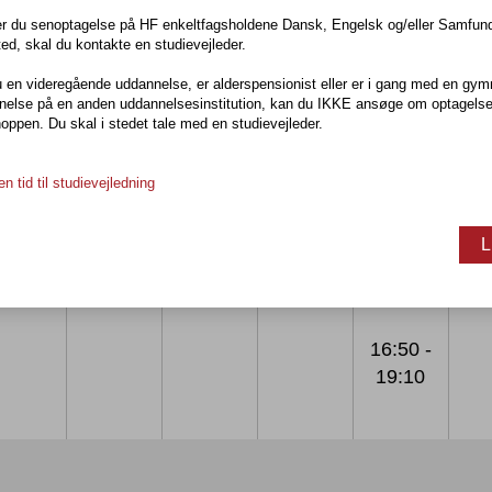
r du senoptagelse på HF enkeltfagsholdene Dansk, Engelsk og/eller Samfund
ed, skal du kontakte en studievejleder.
 en videregående uddannelse, er alderspensionist eller er i gang med en gym
nelse på en anden uddannelsesinstitution, kan du IKKE ansøge om optagelse
rvisning
ppen. Du skal i stedet tale med en studievejleder.
n tid til studievejledning
L
MAN
TIR
ONS
TOR
F
16:50 -
19:10