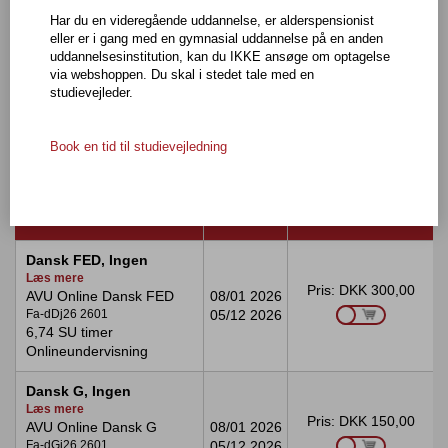
Uddannelsestype
Har du en videregående uddannelse, er alderspensionist
eller er i gang med en gymnasial uddannelse på en anden
uddannelsesinstitution, kan du IKKE ansøge om optagelse
via webshoppen. Du skal i stedet tale med en
Fag
studievejleder.
Book en tid til studievejledning
HF & VUC Klar - Slagelse
FAG
FRA/TIL
VÆLG
Tabellen
Dansk FED, Ingen
viser
Læs mere
hold
Pris:
DKK 300,00
AVU Online Dansk FED
08/01 2026
for
Fa-dDj26 2601
05/12 2026
en
6,74 SU timer
specifik
Onlineundervisning
skole.
For
Dansk G, Ingen
hver
Læs mere
kolonne
Pris:
DKK 150,00
AVU Online Dansk G
08/01 2026
vises
Fa-dGj26 2601
05/12 2026