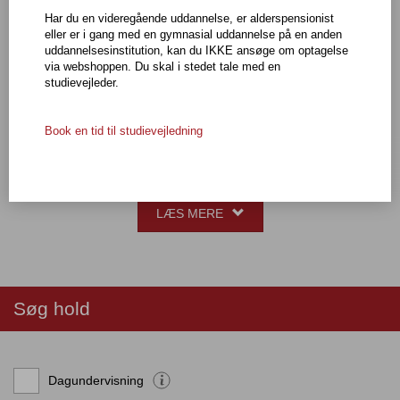
undervisning i faget på det nærmeste underliggende niveau - eller
Har du en videregående uddannelse, er alderspensionist
have tilsvarende faglige kvalifikationer.
eller er i gang med en gymnasial uddannelse på en anden
uddannelsesinstitution, kan du IKKE ansøge om optagelse
Adgangskrav
via webshoppen. Du skal i stedet tale med en
Du kan tidligst blive optaget på hf-enkeltfag et år efter, at du har
studievejleder.
afsluttet folkeskolens 9. eller 10. klasse eller har modtaget
tilsvarende undervisning.
Du kan altså ikke blive optaget, hvis du kommer direkte fra 10.
Book en tid til studievejledning
klasse, hvad enten 10. klasse er taget på en folkeskole eller
anden institution.
For at blive optaget på udvalgte fag, skal du normalt have fulgt
undervisning i faget på det nærmeste underliggende niveau - eller
have tilsvarende faglige kvalifikationer.
LÆS MERE
Søg hold
Dagundervisning