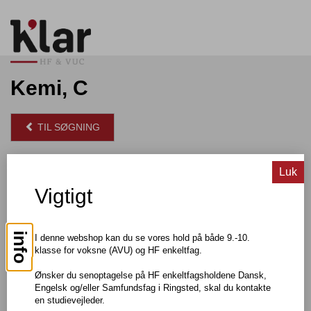
Kemi, C
TIL SØGNING
Pris: DKK 550,00
Luk
Vigtigt
Om faget
Du kan tidligst blive optaget på hf-enkeltfag et år efter, at du har
info
I denne webshop kan du se vores hold på både 9.-10.
afsluttet folkeskolens 9. eller 10. klasse eller har modtaget
klasse for voksne (AVU) og HF enkeltfag.
tilsvarende undervisning.
Du kan altså ikke blive optaget, hvis du kommer direkte fra 10.
Ønsker du senoptagelse på HF enkeltfagsholdene Dansk,
klasse, hvad enten 10. klasse er taget på en folkeskole eller
Engelsk og/eller Samfundsfag i Ringsted, skal du kontakte
anden institution.
en studievejleder.
For at blive optaget på udvalgte fag, skal du normalt have fulgt