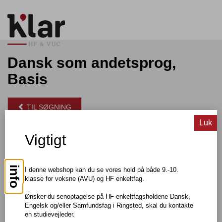
Dansk som andetsprog,
Basis
TIL SØGNING
Luk
Vigtigt
Pris: DKK 150,00
Om faget
info
I denne webshop kan du se vores hold på både 9.-10.
Du lærer at udtrykke dig både mundtligt og skriftligt på dansk, og
klasse for voksne (AVU) og HF enkeltfag.
du arbejder med læsning og opbygning af lettere tekster.
Der arbejdes med emner fra hverdagen, aktuelle begivenheder
Ønsker du senoptagelse på HF enkeltfagsholdene Dansk,
Engelsk og/eller Samfundsfag i Ringsted, skal du kontakte
og danske tv- og nyhedsudsendelser, og du kommer til at
en studievejleder.
kommunikere mundtligt og skriftligt om emner af personlig og