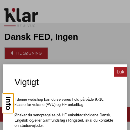
Dansk FED, Ingen
TIL SØGNING
Pris: DKK 300,00
Luk
Vigtigt
info
I denne webshop kan du se vores hold på både 9.-10.
klasse for voksne (AVU) og HF enkeltfag.
Søg hold
Ønsker du senoptagelse på HF enkeltfagsholdene Dansk,
Engelsk og/eller Samfundsfag i Ringsted, skal du kontakte
en studievejleder.