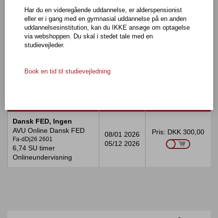
Har du en videregående uddannelse, er alderspensionist
Dagundervisning
eller er i gang med en gymnasial uddannelse på en anden
uddannelsesinstitution, kan du IKKE ansøge om optagelse
via webshoppen. Du skal i stedet tale med en
Onlineundervisning
studievejleder.
HF & VUC Klar - Slagelse
Book en tid til studievejledning
FAG
FRA/TIL
VÆLG
Tabellen
Dansk FED, Ingen
viser
AVU Online Dansk FED
Pris:
DKK 300,00
hold
08/01 2026
Fa-dDj26 2601
for
05/12 2026
6,74 SU timer
en
Onlineundervisning
specifik
skole.
For
hver
kolonne
vises
hhv.