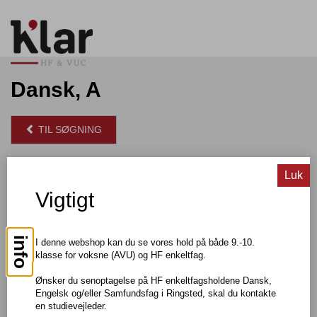
Dansk, A
TIL SØGNING
Pris: DKK 550,00
Luk
Vigtigt
Om faget
I faget dansk på A-niveau får du indsigt i litteratur, kommunikation
info
I denne webshop kan du se vores hold på både 9.-10.
og medier og i sprogets funktion og egenskaber i forskellige
klasse for voksne (AVU) og HF enkeltfag.
situationer. Du lærer at analysere tekster, gå bag om ordene og
forstå indhold og nuancer.
Ønsker du senoptagelse på HF enkeltfagsholdene Dansk,
Undervisningens faglige niveau er det højeste, man kan vælge på
Engelsk og/eller Samfundsfag i Ringsted, skal du kontakte
en gymnasial uddannelse.
en studievejleder.
Du lærer bl.a. at analysere og fortolke litterære tekster inden for